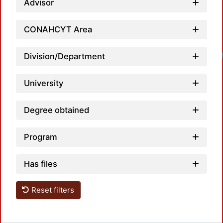
Advisor
CONAHCYT Area
Loadin
Division/Department
University
Degree obtained
Program
Has files
Reset filters