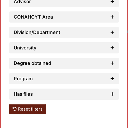
Advisor
CONAHCYT Area
Loadin
Division/Department
University
Degree obtained
Program
Has files
Reset filters