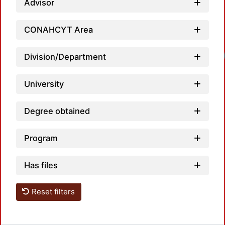
Advisor
CONAHCYT Area
Loadin
Division/Department
University
Degree obtained
Program
Has files
Reset filters