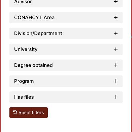
Advisor
CONAHCYT Area
Division/Department
Loadin
University
Degree obtained
Program
Has files
Reset filters