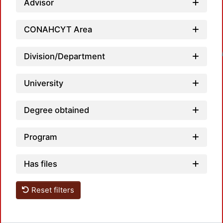
Advisor
CONAHCYT Area
Loadin
Division/Department
University
Degree obtained
Program
Has files
Reset filters