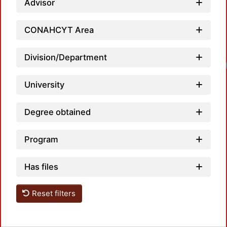
Advisor
CONAHCYT Area
Division/Department
Loadin
University
Degree obtained
Program
Has files
Reset filters