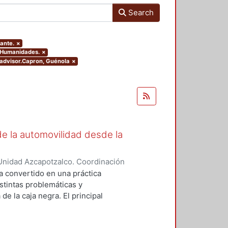
Search
tante.
×
y Humanidades.
×
s.advisor.Capron, Guénola
×
de la automovilidad desde la
Unidad Azcapotzalco. Coordinación
Carrillo, Dulce Monserrat
a convertido en una práctica
stintas problemáticas y
de la caja negra. El principal
 es la relación que establecen los
separarse de él y elegir otro