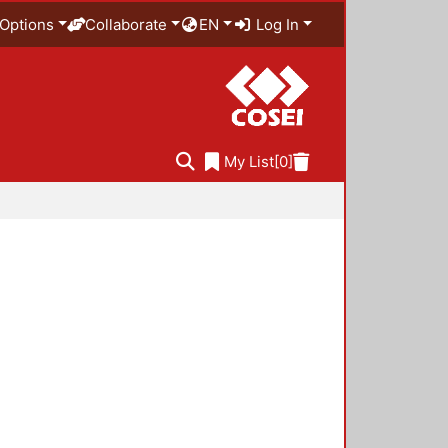
Options
Collaborate
EN
Log In
My List
[0]