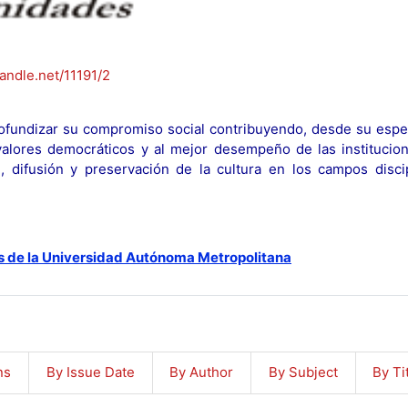
handle.net/11191/2
fundizar su compromiso social contribuyendo, desde su espec
y valores democráticos y al mejor desempeño de las institucion
n, difusión y preservación de la cultura en los campos discip
s de la Universidad Autónoma Metropolitana
ns
By Issue Date
By Author
By Subject
By Ti