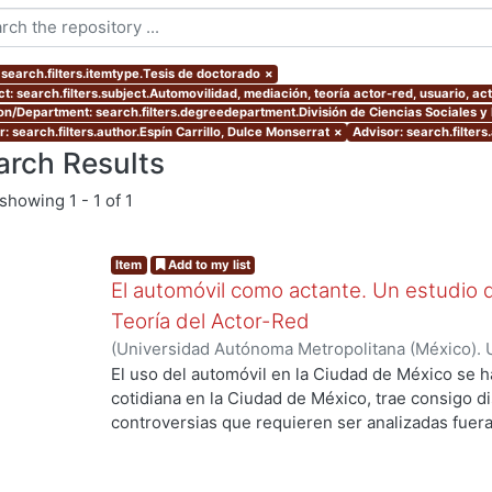
 search.filters.itemtype.Tesis de doctorado
×
t: search.filters.subject.Automovilidad, mediación, teoría actor-red, usuario, ac
ion/Department: search.filters.degreedepartment.División de Ciencias Sociales 
: search.filters.author.Espín Carrillo, Dulce Monserrat
×
Advisor: search.filter
arch Results
showing
1 - 1 of 1
Item
Add to my list
El automóvil como actante. Un estudio 
Teoría del Actor-Red
(
Universidad Autónoma Metropolitana (México). 
de Servicios de Información.
,
2021-03-27
)
Espín 
El uso del automóvil en la Ciudad de México se h
cotidiana en la Ciudad de México, trae consigo di
controversias que requieren ser analizadas fuera 
objetivo de esta investigación es descubrir cómo
usuarios con sus automóviles que no les permite 