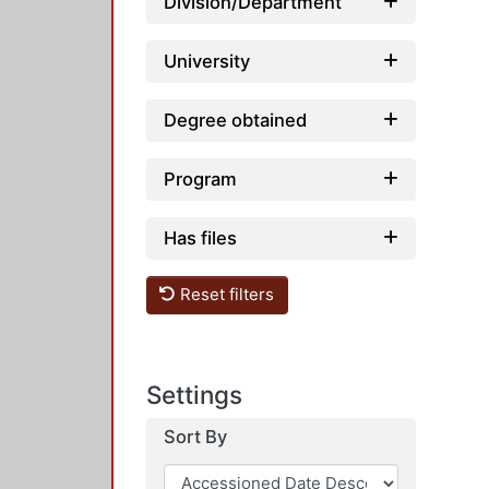
Division/Department
University
Degree obtained
Program
Has files
Reset filters
Settings
Sort By