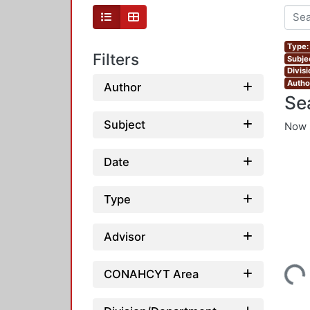
Type:
Filters
Subjec
Divis
Author
Author
Se
Subject
Now 
Date
Type
Advisor
Loading...
CONAHCYT Area