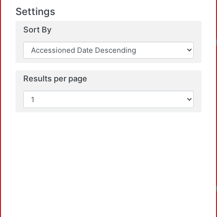
Settings
Sort By
Loadin
Results per page
Loadin