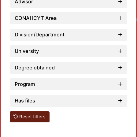
Advisor
Loadin
CONAHCYT Area
Division/Department
University
Degree obtained
Program
Has files
Reset filters