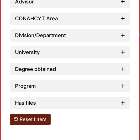
Advisor
CONAHCYT Area
Loadi
Division/Department
University
Degree obtained
Program
Has files
Reset filters