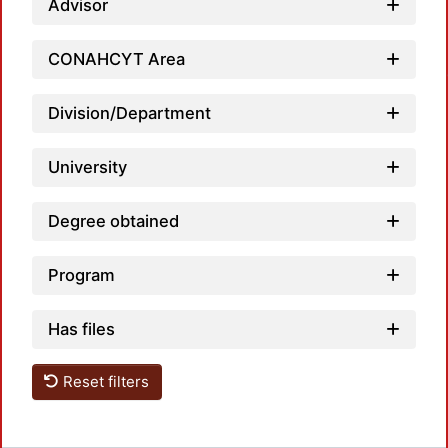
Advisor
Loadi
CONAHCYT Area
Division/Department
University
Degree obtained
Program
Has files
Reset filters