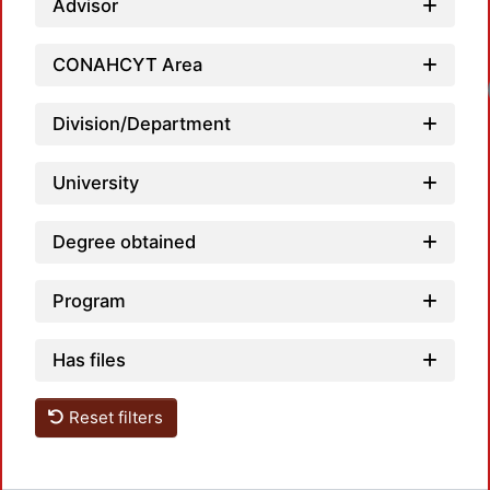
Advisor
CONAHCYT Area
Loadi
Division/Department
University
Degree obtained
Program
Has files
Reset filters