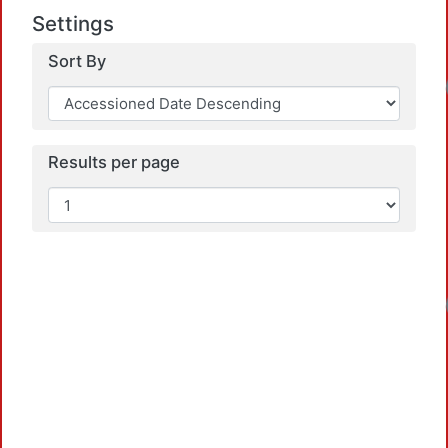
Settings
Load
Sort By
Results per page
Load