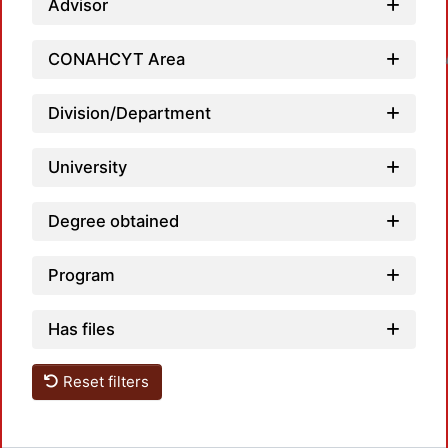
Advisor
Loadin
CONAHCYT Area
Division/Department
University
Degree obtained
Program
Has files
Reset filters