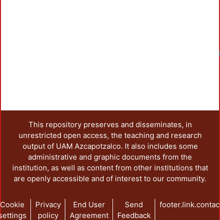
This repository preserves and disseminates, in
unrestricted open access, the teaching and research
output of UAM Azcapotzalco. It also includes some
administrative and graphic documents from the
institution, as well as content from other institutions that
are openly accessible and of interest to our community.
Cookie
Privacy
End User
Send
footer.link.contac
settings
policy
Agreement
Feedback