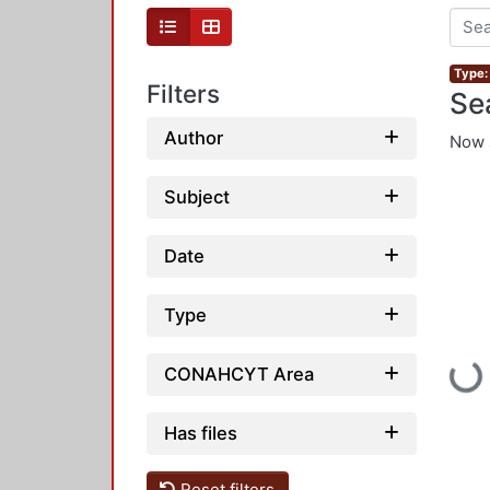
Type:
Filters
Se
Author
Now 
Subject
Date
Type
Loading...
CONAHCYT Area
Has files
Reset filters