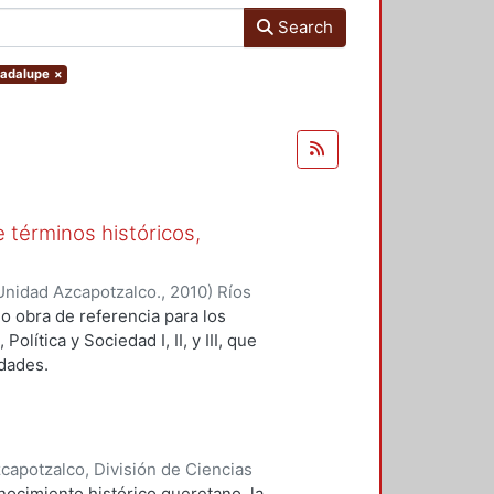
Search
Guadalupe
×
e términos históricos,
Unidad Azcapotzalco.
,
2010
)
Ríos
, coordinadora
o obra de referencia para los
ítica y Sociedad I, II, y III, que
idades.
apotzalco, División de Ciencias
nidades; Universidad Autónoma
nocimiento histórico queretano, la