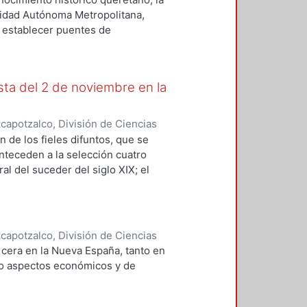
árez Escobar, Marcela
;
Ríos de la
idad Autónoma Metropolitana,
na Serrano, María Elvira, coord.
 establecer puentes de
sayos, sobre la inquisición,
esta del 2 de noviembre en la
apotzalco, División de Ciencias
anidades
,
1995
)
Ríos de la Torre,
de los fieles difuntos, que se
yva, Edelmira
Anteceden a la selección cuatro
l del suceder del siglo XIX; el
a tradición decimonónica sobre el
obre la ausencia y presencia de la
 calavera en México.
apotzalco, División de Ciencias
anidades
,
1992
)
Ríos de la Torre,
 cera en la Nueva España, tanto en
yva, Edelmira
omo aspectos económicos y de