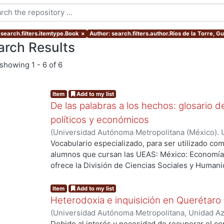
 search.filters.itemtype.Book
×
Author: search.filters.author.Ríos de la Torre, 
arch Results
showing
1 - 6 of 6
Item
Add to my list
De las palabras a los hechos: glosario d
políticos y económicos
(
Universidad Autónoma Metropolitana (México). 
de la Torre, Guadalupe
;
Ramírez Leyva, Edelmira
Vocabulario especializado, para ser utilizado com
alumnos que cursan las UEAS: México: Economía, Pol
ofrece la División de Ciencias Sociales y Human
Item
Add to my list
Heterodoxia e inquisición en Querétaro
(
Universidad Autónoma Metropolitana, Unidad Azc
Sociales y Humanidades, Departamento de Huma
Debido al interés y necesidad de recuperar el co