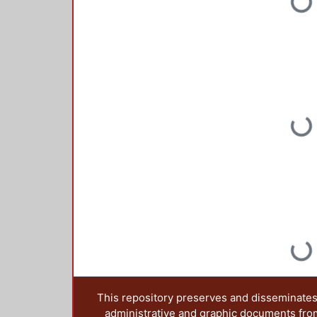
Loading...
Loading...
Loading...
This repository preserves and disseminates,
administrative and graphic documents from t