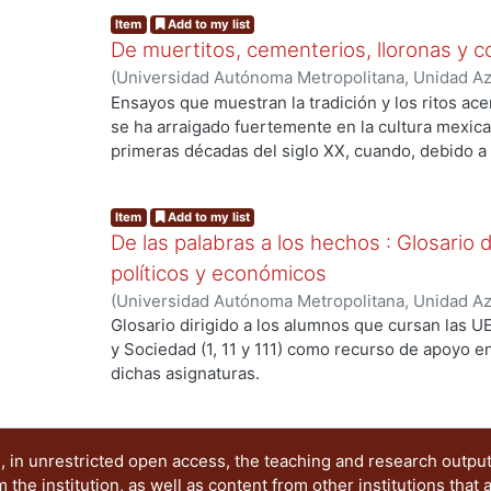
Item
Add to my list
De muertitos, cementerios, lloronas y c
(
Universidad Autónoma Metropolitana, Unidad Azc
Sociales y Humanidades, Departamento de Human
Ensayos que muestran la tradición y los ritos ac
Torre, Guadalupe
;
Muñiz García, Elsa Ernestina
;
A
se ha arraigado fuertemente en la cultura mexica
Ramírez Leyva, Edelmira
;
Suárez Escobar, Marce
primeras décadas del siglo XX, cuando, debido a l
concepto se amplía más abarcando significados q
época prehispánica y de la colonial.
Item
Add to my list
De las palabras a los hechos : Glosario 
políticos y económicos
(
Universidad Autónoma Metropolitana, Unidad Azc
Sociales y Humanidades
,
2010
)
Ríos de la Torre
Glosario dirigido a los alumnos que cursan las UE
Edelmira
y Sociedad (1, 11 y 111) como recurso de apoyo 
dichas asignaturas.
 in unrestricted open access, the teaching and research outpu
he institution, as well as content from other institutions that 