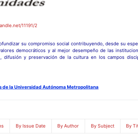
handle.net/11191/2
fundizar su compromiso social contribuyendo, desde su espec
y valores democráticos y al mejor desempeño de las institucion
n, difusión y preservación de la cultura en los campos discip
s de la Universidad Autónoma Metropolitana
ns
By Issue Date
By Author
By Subject
By Ti