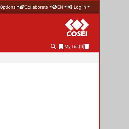
Options
Collaborate
EN
Log In
My List
[0]