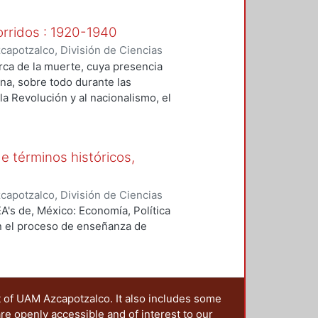
orridos : 1920-1940
apotzalco, División de Ciencias
idades ; Itaca
,
2002
)
Ríos de la
erca de la muerte, cuya presencia
legría de la Colina, Margarita
;
na, sobre todo durante las
la
a Revolución y al nacionalismo, el
ue provienen de más allá de la
de términos históricos,
apotzalco, División de Ciencias
, Guadalupe
;
Ramírez Leyva,
A's de, México: Economía, Política
en el proceso de enseñanza de
t of UAM Azcapotzalco. It also includes some
are openly accessible and of interest to our