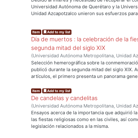
de Querétaro
,
1997
)
Ramírez Leyva, Edelmira
;
Su
Universidad Autónoma de Querétaro y la Univers
Torre, Guadalupe
;
Pappe Willenegger, Silvia
;
Buel
Unidad Azcapotzalco unieron sus esfuerzos para
investigación y rescate, que culminaron en los en
presentados en este volumen.
Item
Add to my list
Día de muertos : la celebración de la fi
segunda mitad del siglo XIX
(
Universidad Autónoma Metropolitana, Unidad Azc
Sociales y Humanidades, Departamento de Hum
Selección hemerográfica sobre la conmemoración 
Guadalupe
;
Suárez Escobar, Marcela
;
Ramírez Le
publicó durante la segunda mitad del siglo XIX. 
artículos, el primero presenta un panorama genera
segundo sintetiza los principales elementos de l
día de muertos; el tercero ofrece una reflexión s
Item
Add to my list
muerte, y el cuarto habla sobre la tradición de la
De candelas y candelitas
(
Universidad Autónoma Metropolitana, Unidad Azc
Sociales y Humanidades, Departamento de Hum
Ensayos acerca de la importancia que adquirió la
Guadalupe
;
Suárez Escobar, Marcela
;
Ramírez Le
las fiestas religiosas como en las civiles, así c
legislación relacionados a la misma.