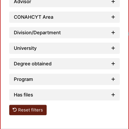
Advisor
CONAHCYT Area
Division/Department
Loadi
University
Degree obtained
Program
Has files
Reset filters