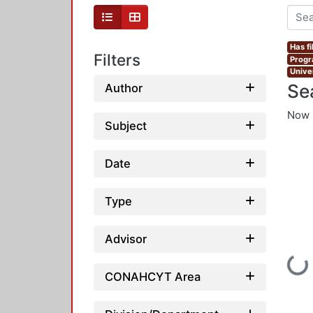
Has fi
Filters
Progr
Unive
Se
Author
Now 
Subject
Date
Type
Advisor
Loading...
CONAHCYT Area