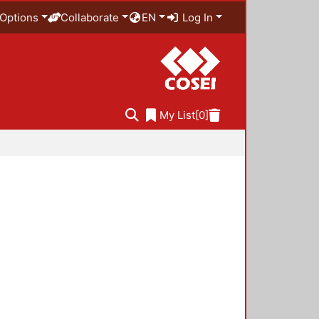
Options
Collaborate
EN
Log In
My List
[0]