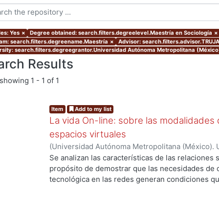
les: Yes
×
Degree obtained: search.filters.degreelevel.Maestría en Sociología
×
am: search.filters.degreename.Maestría
×
Advisor: search.filters.advisor.TR
rsity: search.filters.degreegrantor.Universidad Autónoma Metropolitana (Méxic
arch Results
showing
1 - 1 of 1
Item
Add to my list
La vida On-line: sobre las modalidades d
espacios virtuales
(
Universidad Autónoma Metropolitana (México). 
de Servicios de Información.
,
2008-10
)
RODRIGU
Se analizan las características de las relaciones 
propósito de demostrar que las necesidades de 
tecnológica en las redes generan condiciones 
diferentes de relaciones sociales respecto de las
investigación, el fenómeno que interesa abordar
cultural en la comprensión del tiempo y el espaci