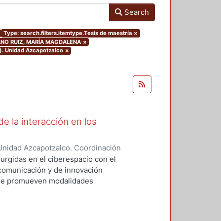
Search
Type: search.filters.itemtype.Tesis de maestría
×
UJANO RUIZ, MARÍA MAGDALENA
×
o). Unidad Azcapotzalco
×
e la interacción en los
Unidad Azcapotzalco. Coordinación
EZ ROBLES, RAUL
surgidas en el ciberespacio con el
comunicación y de innovación
que promueven modalidades
 presenciales. En esta
 provoca una transformación
o, por lo que es necesario que la