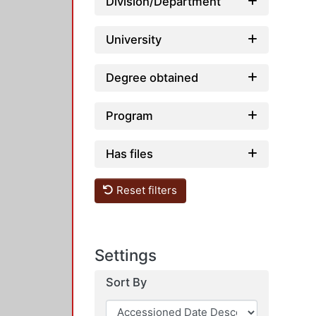
Division/Department
University
Degree obtained
Program
Has files
Reset filters
Settings
Sort By