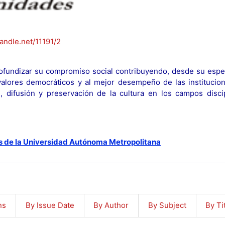
handle.net/11191/2
fundizar su compromiso social contribuyendo, desde su espec
y valores democráticos y al mejor desempeño de las institucion
n, difusión y preservación de la cultura en los campos discip
s de la Universidad Autónoma Metropolitana
ns
By Issue Date
By Author
By Subject
By Ti