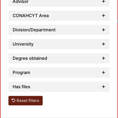
Advisor
CONAHCYT Area
Loadin
Division/Department
University
Degree obtained
Program
Has files
Reset filters