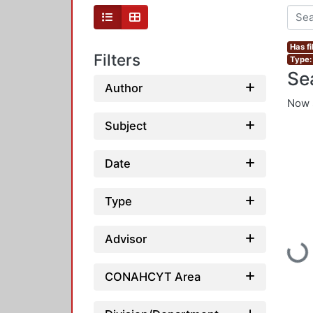
Has fi
Filters
Type:
Se
Author
Now 
Subject
Date
Type
Advisor
Loadi
CONAHCYT Area