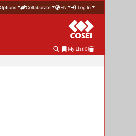
Options
Collaborate
EN
Log In
My List
[0]