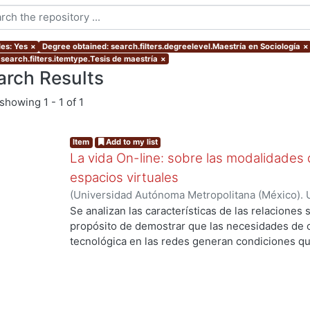
les: Yes
×
Degree obtained: search.filters.degreelevel.Maestría en Sociología
×
 search.filters.itemtype.Tesis de maestría
×
arch Results
showing
1 - 1 of 1
Item
Add to my list
La vida On-line: sobre las modalidades d
espacios virtuales
(
Universidad Autónoma Metropolitana (México). 
de Servicios de Información.
,
2008-10
)
RODRIGU
Se analizan las características de las relaciones 
propósito de demostrar que las necesidades de 
tecnológica en las redes generan condiciones 
ng...
diferentes de relaciones sociales respecto de las
investigación, el fenómeno que interesa abordar
cultural en la comprensión del tiempo y el espaci
sociología lo considere.