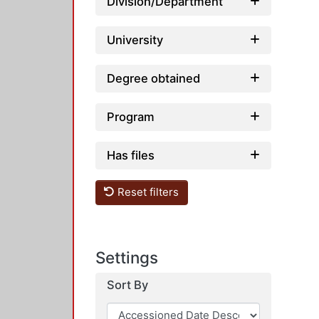
Division/Department
University
Degree obtained
Program
Has files
Reset filters
Settings
Sort By