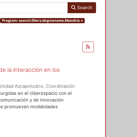
Search
Program: search.filters.degreename.Maestría
×
e la interacción en los
Unidad Azcapotzalco. Coordinación
EZ ROBLES, RAUL
surgidas en el ciberespacio con el
comunicación y de innovación
que promueven modalidades
 presenciales. En esta
 provoca una transformación
o, por lo que es necesario que la