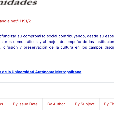
handle.net/11191/2
fundizar su compromiso social contribuyendo, desde su espec
y valores democráticos y al mejor desempeño de las institucion
n, difusión y preservación de la cultura en los campos discip
s de la Universidad Autónoma Metropolitana
ns
By Issue Date
By Author
By Subject
By Ti