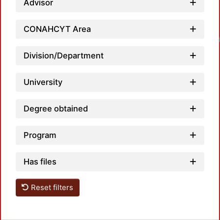
Advisor
CONAHCYT Area
Loadin
Division/Department
University
Degree obtained
Program
Has files
Reset filters