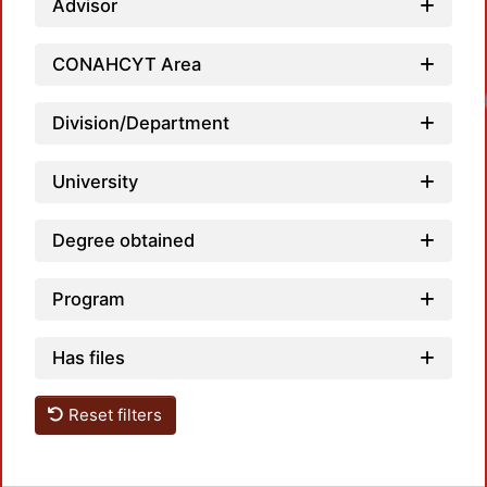
Advisor
CONAHCYT Area
Loadi
Division/Department
University
Degree obtained
Program
Has files
Reset filters