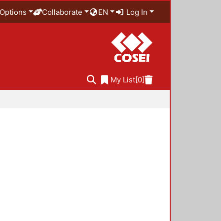
Options
Collaborate
EN
Log In
My List
[0]