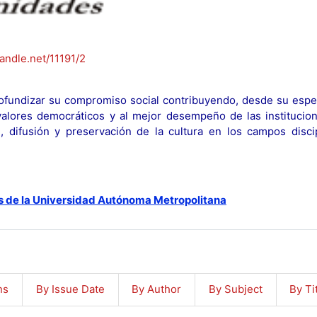
handle.net/11191/2
fundizar su compromiso social contribuyendo, desde su espec
y valores democráticos y al mejor desempeño de las institucion
n, difusión y preservación de la cultura en los campos discip
s de la Universidad Autónoma Metropolitana
ns
By Issue Date
By Author
By Subject
By Ti