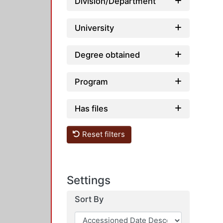
Division/Department
University
Degree obtained
Program
Has files
Reset filters
Settings
Sort By