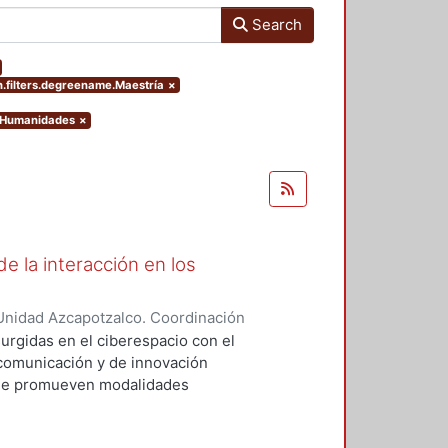
Search
.filters.degreename.Maestría
×
y Humanidades
×
e la interacción en los
Unidad Azcapotzalco. Coordinación
EZ ROBLES, RAUL
surgidas en el ciberespacio con el
comunicación y de innovación
que promueven modalidades
 presenciales. En esta
 provoca una transformación