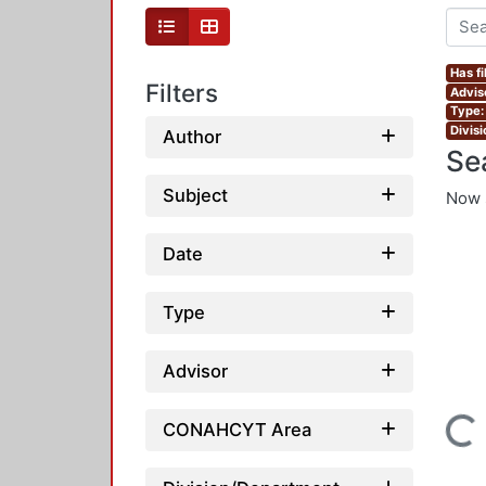
Has fi
Filters
Advis
Type:
Divis
Author
Se
Subject
Now 
Date
Type
Advisor
Loading...
CONAHCYT Area