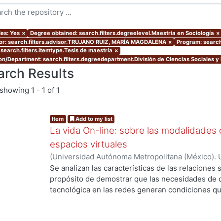
les: Yes
×
Degree obtained: search.filters.degreelevel.Maestría en Sociología
×
or: search.filters.advisor.TRUJANO RUIZ, MARÍA MAGDALENA
×
Program: search
 search.filters.itemtype.Tesis de maestría
×
ion/Department: search.filters.degreedepartment.División de Ciencias Sociales 
arch Results
showing
1 - 1 of 1
Item
Add to my list
La vida On-line: sobre las modalidades d
espacios virtuales
(
Universidad Autónoma Metropolitana (México). 
de Servicios de Información.
,
2008-10
)
RODRIGU
Se analizan las características de las relaciones 
propósito de demostrar que las necesidades de 
tecnológica en las redes generan condiciones 
diferentes de relaciones sociales respecto de las
investigación, el fenómeno que interesa abordar