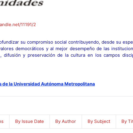
handle.net/11191/2
fundizar su compromiso social contribuyendo, desde su espec
y valores democráticos y al mejor desempeño de las institucion
n, difusión y preservación de la cultura en los campos discip
s de la Universidad Autónoma Metropolitana
ns
By Issue Date
By Author
By Subject
By Ti