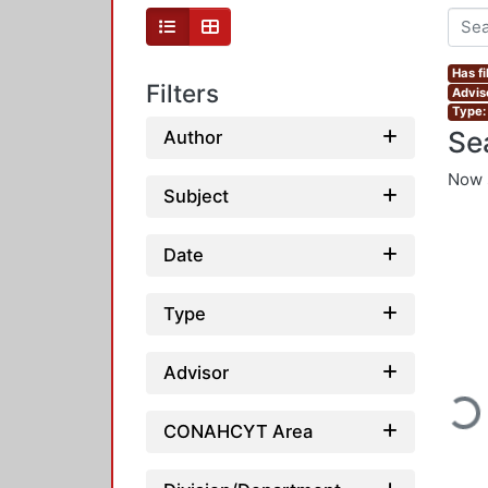
Has fi
Filters
Advis
Type:
Se
Author
Now 
Subject
Date
Type
Advisor
Loadi
CONAHCYT Area