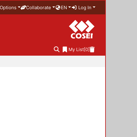
Options
Collaborate
EN
Log In
My List
[0]