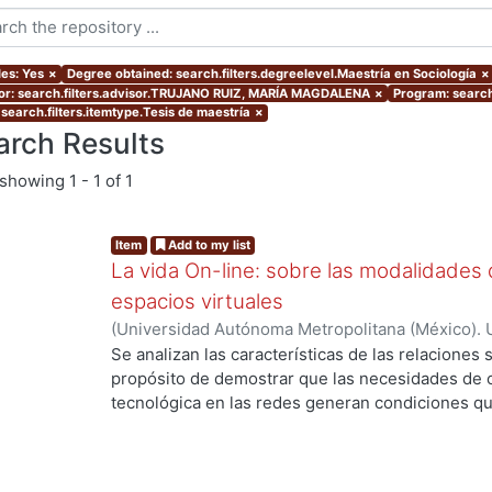
les: Yes
×
Degree obtained: search.filters.degreelevel.Maestría en Sociología
×
or: search.filters.advisor.TRUJANO RUIZ, MARÍA MAGDALENA
×
Program: search
 search.filters.itemtype.Tesis de maestría
×
arch Results
showing
1 - 1 of 1
Item
Add to my list
La vida On-line: sobre las modalidades d
espacios virtuales
(
Universidad Autónoma Metropolitana (México). 
de Servicios de Información.
,
2008-10
)
RODRIGU
Se analizan las características de las relaciones 
propósito de demostrar que las necesidades de 
tecnológica en las redes generan condiciones 
ng...
diferentes de relaciones sociales respecto de las
investigación, el fenómeno que interesa abordar
cultural en la comprensión del tiempo y el espaci