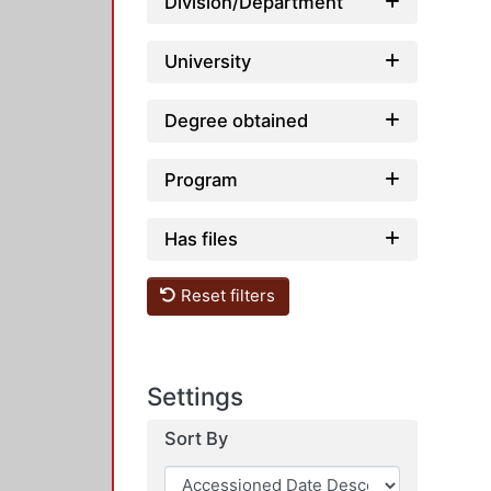
Division/Department
University
Degree obtained
Program
Has files
Reset filters
Settings
Sort By