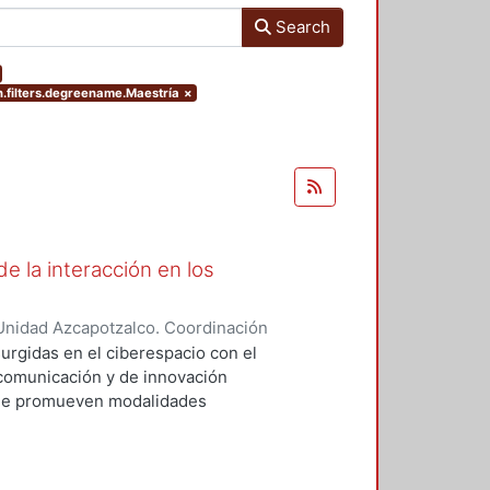
Search
.filters.degreename.Maestría
×
e la interacción en los
Unidad Azcapotzalco. Coordinación
EZ ROBLES, RAUL
surgidas en el ciberespacio con el
comunicación y de innovación
que promueven modalidades
 presenciales. En esta
 provoca una transformación
o, por lo que es necesario que la