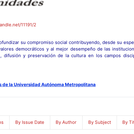
handle.net/11191/2
fundizar su compromiso social contribuyendo, desde su espec
y valores democráticos y al mejor desempeño de las institucion
n, difusión y preservación de la cultura en los campos discip
s de la Universidad Autónoma Metropolitana
ns
By Issue Date
By Author
By Subject
By Ti