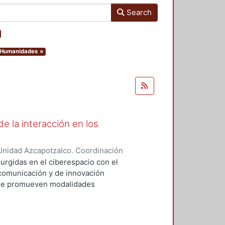
Search
y Humanidades
×
e la interacción en los
Unidad Azcapotzalco. Coordinación
EZ ROBLES, RAUL
surgidas en el ciberespacio con el
comunicación y de innovación
que promueven modalidades
 presenciales. En esta
 provoca una transformación
o, por lo que es necesario que la