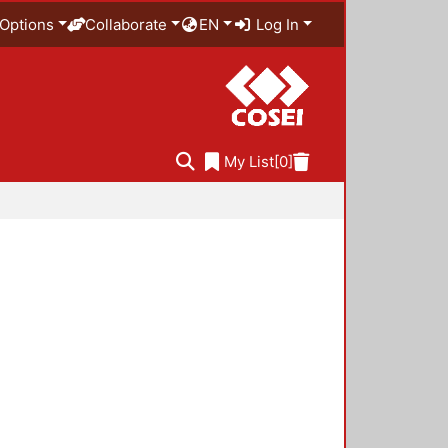
Options
Collaborate
EN
Log In
My List
[0]