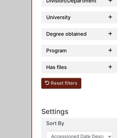
Division/Department
University
Degree obtained
Program
Has files
Reset filters
Settings
Sort By