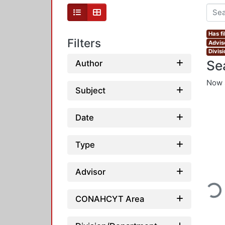
Has fi
Filters
Advis
Divis
Se
Author
Now 
Subject
Date
Type
Advisor
Load
CONAHCYT Area