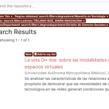
les: Yes
×
Degree obtained: search.filters.degreelevel.Maestría en Sociología
×
or: search.filters.advisor.TRUJANO RUIZ, MARÍA MAGDALENA
×
ion/Department: search.filters.degreedepartment.División de Ciencias Sociales 
arch Results
showing
1 - 1 of 1
Item
Add to my list
La vida On-line: sobre las modalidades d
espacios virtuales
(
Universidad Autónoma Metropolitana (México). 
de Servicios de Información.
,
2008-10
)
RODRIGU
Se analizan las características de las relaciones 
propósito de demostrar que las necesidades de 
tecnológica en las redes generan condiciones 
ing...
diferentes de relaciones sociales respecto de las
investigación, el fenómeno que interesa abordar
cultural en la comprensión del tiempo y el espaci