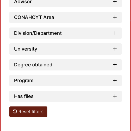
Advisor
Loadin
CONAHCYT Area
Division/Department
University
Degree obtained
Program
Has files
Reset filters