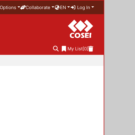
Options
Collaborate
EN
Log In
My List
[0]