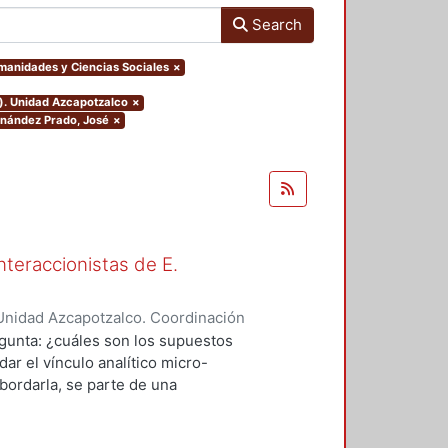
Search
umanidades y Ciencias Sociales
×
o). Unidad Azcapotzalco
×
ernández Prado, José
×
nteraccionistas de E.
Unidad Azcapotzalco. Coordinación
ez, Amalia Patricia
egunta: ¿cuáles son los supuestos
ar el vínculo analítico micro-
bordarla, se parte de una
logía de al menos dos herederos
 se encuentran contenidos los