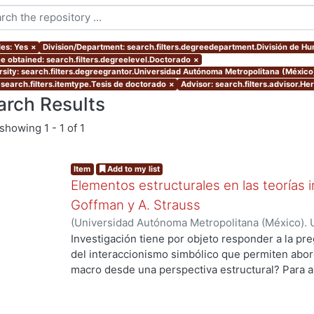
les: Yes
×
Division/Department: search.filters.degreedepartment.División de H
e obtained: search.filters.degreelevel.Doctorado
×
rsity: search.filters.degreegrantor.Universidad Autónoma Metropolitana (Méxic
 search.filters.itemtype.Tesis de doctorado
×
Advisor: search.filters.advisor.H
arch Results
showing
1 - 1 of 1
Item
Add to my list
Elementos estructurales en las teorías i
Goffman y A. Strauss
(
Universidad Autónoma Metropolitana (México). 
de Servicios de Información.
,
2012
)
Gaytan Sánch
Investigación tiene por objeto responder a la pr
del interaccionismo simbólico que permiten abord
ng...
macro desde una perspectiva estructural? Para a
hipótesis de trabajo que supone que en la socio
de una vertiente de la tradición interaccionista,