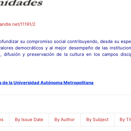
handle.net/11191/2
fundizar su compromiso social contribuyendo, desde su espec
y valores democráticos y al mejor desempeño de las institucion
n, difusión y preservación de la cultura en los campos discip
s de la Universidad Autónoma Metropolitana
ns
By Issue Date
By Author
By Subject
By Ti