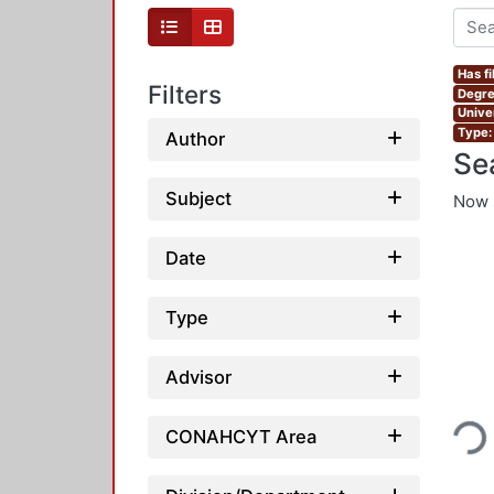
Has fi
Filters
Degre
Unive
Type:
Author
Se
Subject
Now 
Date
Type
Advisor
Loadi
CONAHCYT Area