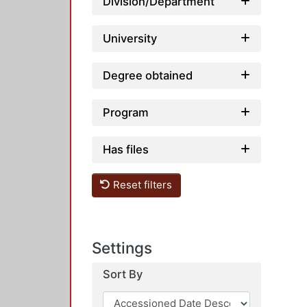
Division/Department
University
Degree obtained
Program
Has files
Reset filters
Settings
Sort By