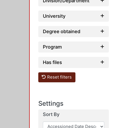
Division/Department
University
Degree obtained
Program
Has files
Reset filters
Settings
Sort By