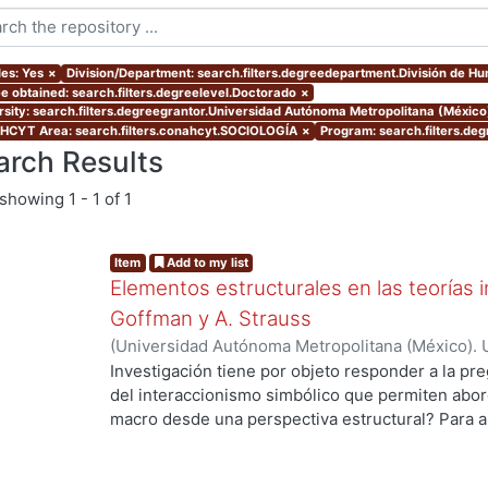
les: Yes
×
Division/Department: search.filters.degreedepartment.División de H
e obtained: search.filters.degreelevel.Doctorado
×
rsity: search.filters.degreegrantor.Universidad Autónoma Metropolitana (Méxic
CYT Area: search.filters.conahcyt.SOCIOLOGÍA
×
Program: search.filters.de
arch Results
showing
1 - 1 of 1
Item
Add to my list
Elementos estructurales en las teorías i
Goffman y A. Strauss
(
Universidad Autónoma Metropolitana (México). 
de Servicios de Información.
,
2012
)
Gaytan Sánch
Investigación tiene por objeto responder a la pr
del interaccionismo simbólico que permiten abord
macro desde una perspectiva estructural? Para a
hipótesis de trabajo que supone que en la socio
de una vertiente de la tradición interaccionista,