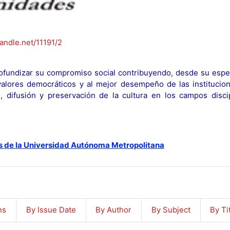
handle.net/11191/2
fundizar su compromiso social contribuyendo, desde su espec
y valores democráticos y al mejor desempeño de las institucion
n, difusión y preservación de la cultura en los campos discip
s de la Universidad Autónoma Metropolitana
ns
By Issue Date
By Author
By Subject
By Ti