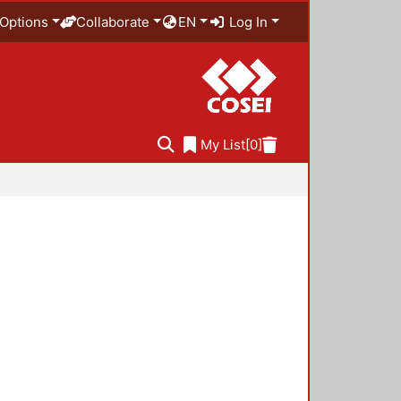
Options
Collaborate
EN
Log In
My List
[0]