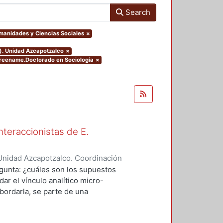
Search
umanidades y Ciencias Sociales
×
o). Unidad Azcapotzalco
×
greename.Doctorado en Sociología
×
nteraccionistas de E.
Unidad Azcapotzalco. Coordinación
ez, Amalia Patricia
egunta: ¿cuáles son los supuestos
ar el vínculo analítico micro-
bordarla, se parte de una
logía de al menos dos herederos
 se encuentran contenidos los