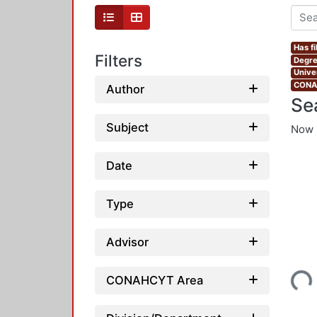
Has fi
Filters
Degre
Unive
CONAH
Author
Se
Subject
Now 
Date
Type
Advisor
Loading...
CONAHCYT Area