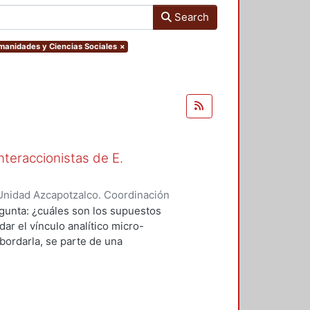
Search
umanidades y Ciencias Sociales
×
nteraccionistas de E.
Unidad Azcapotzalco. Coordinación
ez, Amalia Patricia
egunta: ¿cuáles son los supuestos
ar el vínculo analítico micro-
bordarla, se parte de una
logía de al menos dos herederos
 se encuentran contenidos los
el vínculo micro-macro de dos
 Goffman y por otro, los de Anselm