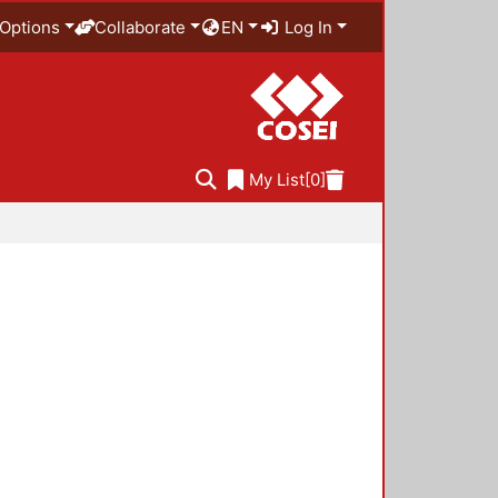
Options
Collaborate
EN
Log In
My List
[0]