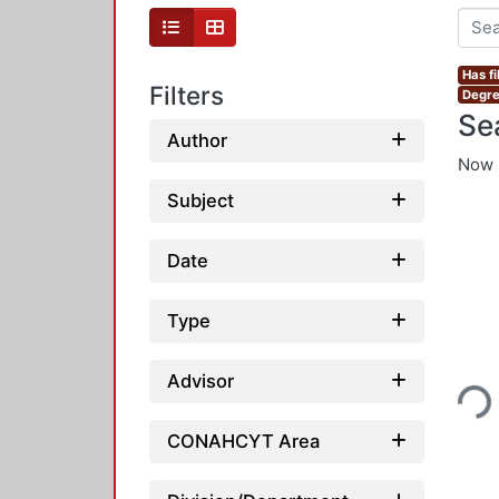
Has fi
Filters
Degre
Se
Author
Now 
Subject
Date
Type
Loadi
Advisor
CONAHCYT Area