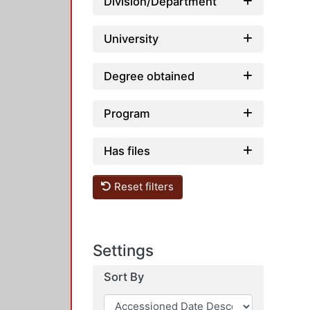
Division/Department
University
Degree obtained
Program
Has files
Reset filters
Settings
Sort By