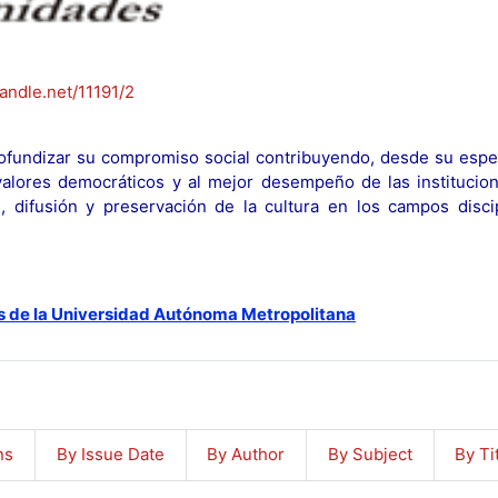
handle.net/11191/2
fundizar su compromiso social contribuyendo, desde su espec
y valores democráticos y al mejor desempeño de las institucion
n, difusión y preservación de la cultura en los campos discip
s de la Universidad Autónoma Metropolitana
ns
By Issue Date
By Author
By Subject
By Ti