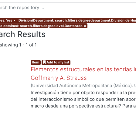
les: Yes
×
Division/Department: search.filters.degreedepartment.División de H
e obtained: search.filters.degreelevel.Doctorado
×
arch Results
showing
1 - 1 of 1
Item
Add to my list
Elementos estructurales en las teorías i
Goffman y A. Strauss
(
Universidad Autónoma Metropolitana (México). 
de Servicios de Información.
,
2012
)
Gaytan Sánch
Investigación tiene por objeto responder a la pr
del interaccionismo simbólico que permiten abord
ng...
macro desde una perspectiva estructural? Para a
hipótesis de trabajo que supone que en la socio
de una vertiente de la tradición interaccionista,
elementos estructurales que permiten entender 
formas alternativas: por un lado, los trabajos de