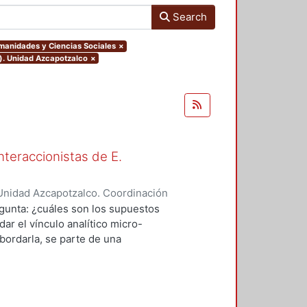
Search
umanidades y Ciencias Sociales
×
o). Unidad Azcapotzalco
×
nteraccionistas de E.
Unidad Azcapotzalco. Coordinación
ez, Amalia Patricia
egunta: ¿cuáles son los supuestos
ar el vínculo analítico micro-
bordarla, se parte de una
logía de al menos dos herederos
 se encuentran contenidos los
el vínculo micro-macro de dos
 Goffman y por otro, los de Anselm