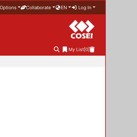
Options
Collaborate
EN
Log In
My List
[0]