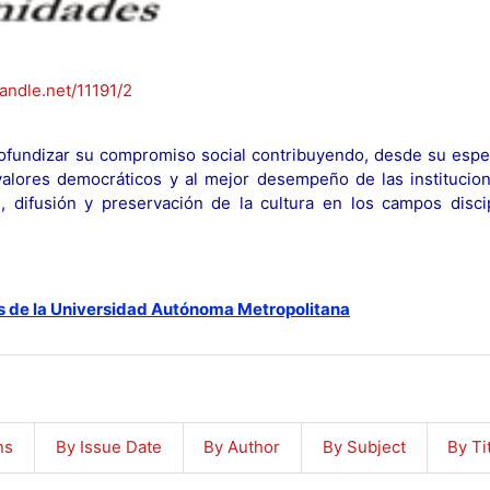
handle.net/11191/2
fundizar su compromiso social contribuyendo, desde su espec
y valores democráticos y al mejor desempeño de las institucion
n, difusión y preservación de la cultura en los campos discip
s de la Universidad Autónoma Metropolitana
ns
By Issue Date
By Author
By Subject
By Ti