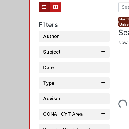
Has fi
Filters
Unive
Se
Author
Now 
Subject
Date
Type
Loading...
Advisor
CONAHCYT Area