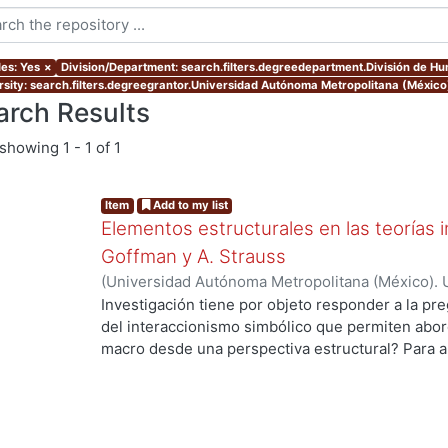
les: Yes
×
Division/Department: search.filters.degreedepartment.División de H
rsity: search.filters.degreegrantor.Universidad Autónoma Metropolitana (Méxic
arch Results
showing
1 - 1 of 1
Item
Add to my list
Elementos estructurales en las teorías i
Goffman y A. Strauss
(
Universidad Autónoma Metropolitana (México). 
de Servicios de Información.
,
2012
)
Gaytan Sánch
Investigación tiene por objeto responder a la pr
del interaccionismo simbólico que permiten abord
macro desde una perspectiva estructural? Para a
hipótesis de trabajo que supone que en la socio
de una vertiente de la tradición interaccionista,
elementos estructurales que permiten entender 
formas alternativas: por un lado, los trabajos de