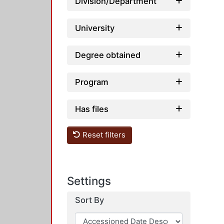
Division/Department
University
Degree obtained
Program
Has files
Reset filters
Settings
Sort By