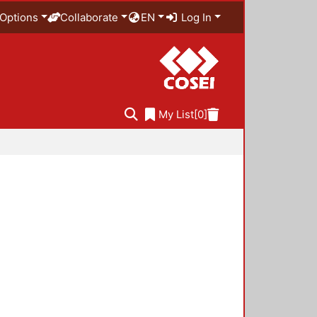
Options
Collaborate
EN
Log In
My List
[0]