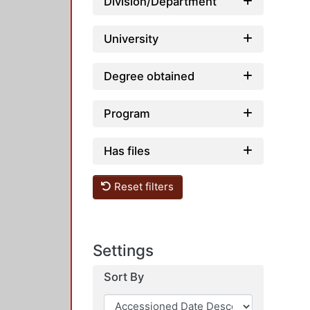
Division/Department
University
Degree obtained
Program
Has files
Reset filters
Settings
Sort By