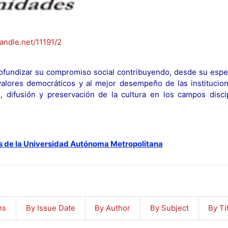
handle.net/11191/2
fundizar su compromiso social contribuyendo, desde su espec
y valores democráticos y al mejor desempeño de las institucion
n, difusión y preservación de la cultura en los campos discip
s de la Universidad Autónoma Metropolitana
ns
By Issue Date
By Author
By Subject
By Ti