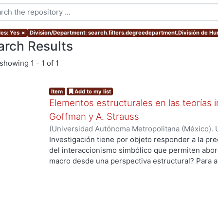
les: Yes
×
Division/Department: search.filters.degreedepartment.División de H
arch Results
showing
1 - 1 of 1
Item
Add to my list
Elementos estructurales en las teorías i
Goffman y A. Strauss
(
Universidad Autónoma Metropolitana (México). 
de Servicios de Información.
,
2012
)
Gaytan Sánch
Investigación tiene por objeto responder a la pr
del interaccionismo simbólico que permiten abord
macro desde una perspectiva estructural? Para a
hipótesis de trabajo que supone que en la socio
de una vertiente de la tradición interaccionista,
elementos estructurales que permiten entender 
formas alternativas: por un lado, los trabajos de
Strauss, ambos vinculados con una influencia co