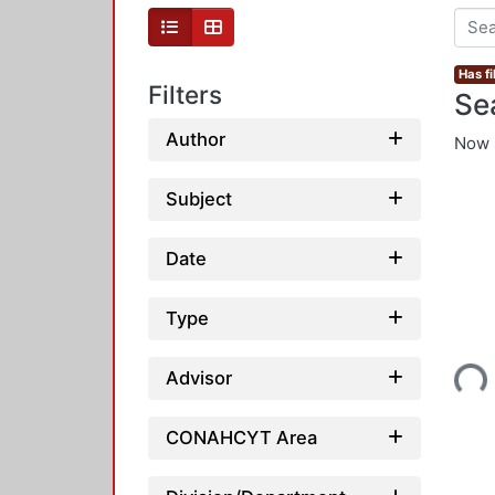
Has fi
Filters
Se
Author
Now 
Subject
Date
Type
Loading...
Advisor
CONAHCYT Area