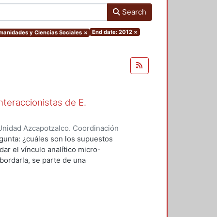
Search
End date: 2012
×
umanidades y Ciencias Sociales
×
nteraccionistas de E.
Unidad Azcapotzalco. Coordinación
ez, Amalia Patricia
egunta: ¿cuáles son los supuestos
ar el vínculo analítico micro-
bordarla, se parte de una
logía de al menos dos herederos
 se encuentran contenidos los
el vínculo micro-macro de dos
 Goffman y por otro, los de Anselm
mún: G.H. Mead. Para lo cual se