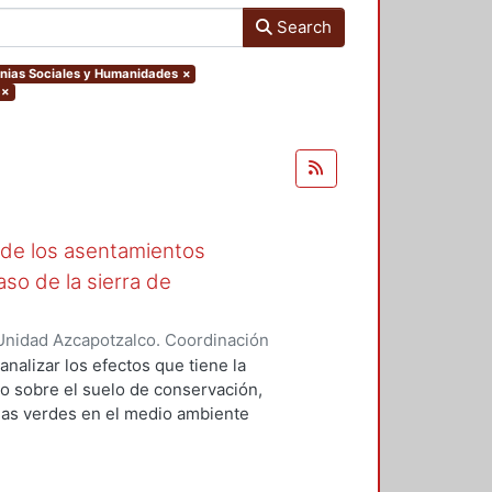
Search
enias Sociales y Humanidades
×
×
 de los asentamientos
aso de la sierra de
Unidad Azcapotzalco. Coordinación
ica, Francisco Antonio
analizar los efectos que tiene la
o sobre el suelo de conservación,
eas verdes en el medio ambiente
 es que la urbanización de áreas
ideraciones importantes, ya que
ena parte de los servicios