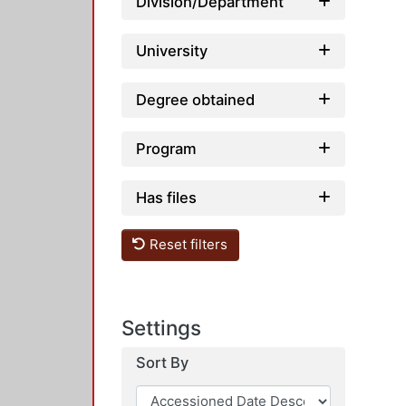
Division/Department
University
Degree obtained
Program
Has files
Reset filters
Settings
Sort By