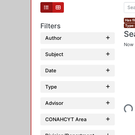
Has fi
Filters
Type:
Se
Author
Now 
Subject
Date
Type
Loading...
Advisor
CONAHCYT Area