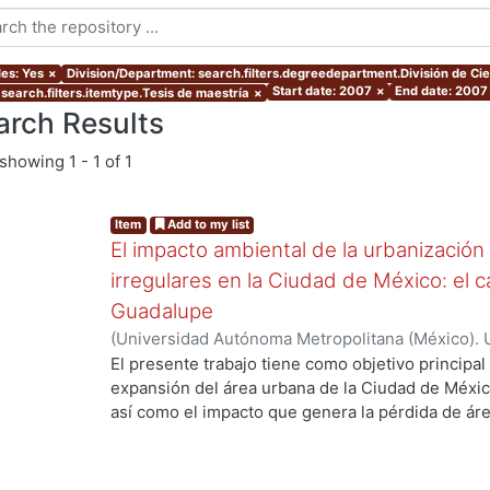
les: Yes
×
Division/Department: search.filters.degreedepartment.División de Ci
Start date: 2007
×
End date: 2007
 search.filters.itemtype.Tesis de maestría
×
arch Results
showing
1 - 1 of 1
Item
Add to my list
El impacto ambiental de la urbanización
irregulares en la Ciudad de México: el c
Guadalupe
(
Universidad Autónoma Metropolitana (México). 
de Servicios de Información.
,
2007-07
)
Cueto Múj
El presente trabajo tiene como objetivo principal 
expansión del área urbana de la Ciudad de Méxic
así como el impacto que genera la pérdida de ár
urbano. El planteamiento principal de esta tesis,
naturales conforma un riesgo ambiental de cons
con la pérdida de este tipo de áreas se pierde bu