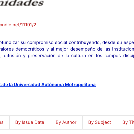
handle.net/11191/2
fundizar su compromiso social contribuyendo, desde su espec
y valores democráticos y al mejor desempeño de las institucion
n, difusión y preservación de la cultura en los campos discip
s de la Universidad Autónoma Metropolitana
ns
By Issue Date
By Author
By Subject
By Ti