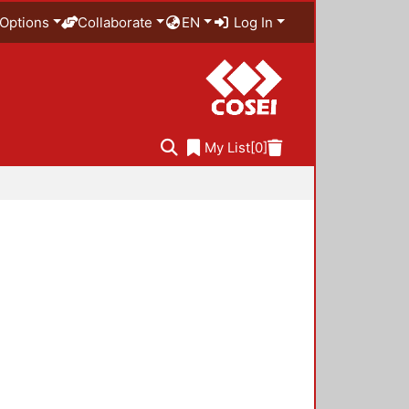
Options
Collaborate
EN
Log In
My List
[0]