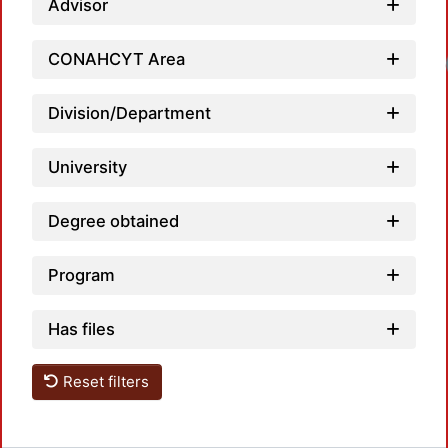
Advisor
CONAHCYT Area
Loadin
Division/Department
University
Degree obtained
Program
Has files
Reset filters