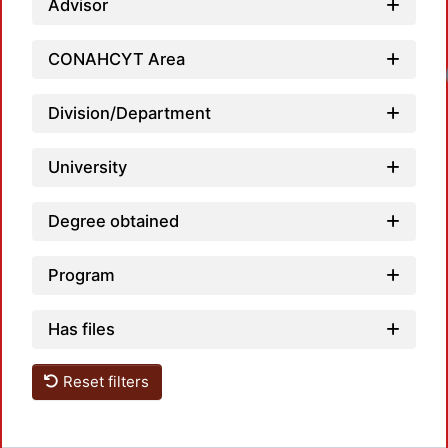
Advisor
CONAHCYT Area
Loadi
Division/Department
University
Degree obtained
Program
Has files
Reset filters