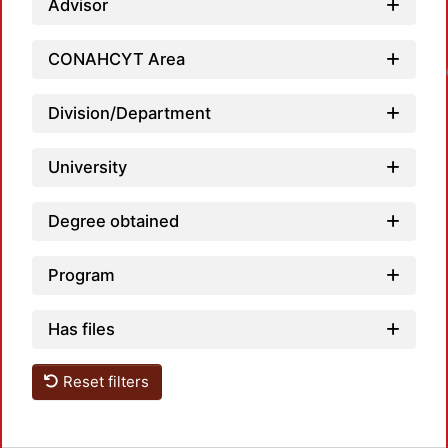
Advisor
Loadin
CONAHCYT Area
Division/Department
University
Degree obtained
Program
Has files
Reset filters