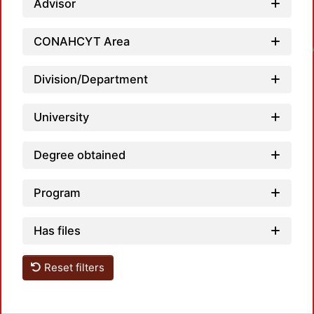
Advisor
Loadi
CONAHCYT Area
Division/Department
University
Degree obtained
Program
Has files
Reset filters