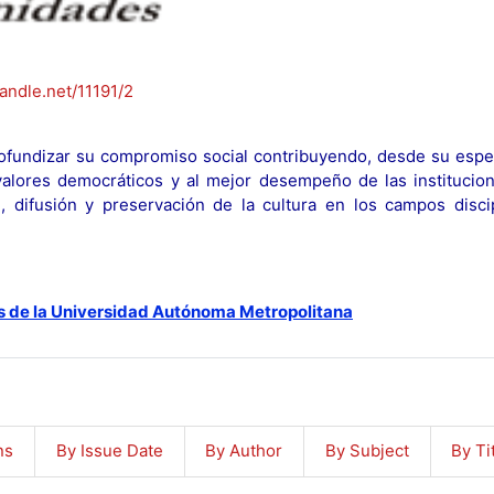
handle.net/11191/2
fundizar su compromiso social contribuyendo, desde su espec
y valores democráticos y al mejor desempeño de las institucion
n, difusión y preservación de la cultura en los campos discip
s de la Universidad Autónoma Metropolitana
ns
By Issue Date
By Author
By Subject
By Ti