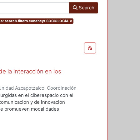
Search
: search.filters.conahcyt.SOCIOLOGÍA
×
e la interacción en los
Unidad Azcapotzalco. Coordinación
EZ ROBLES, RAUL
surgidas en el ciberespacio con el
comunicación y de innovación
que promueven modalidades
 presenciales. En esta
 provoca una transformación
o, por lo que es necesario que la