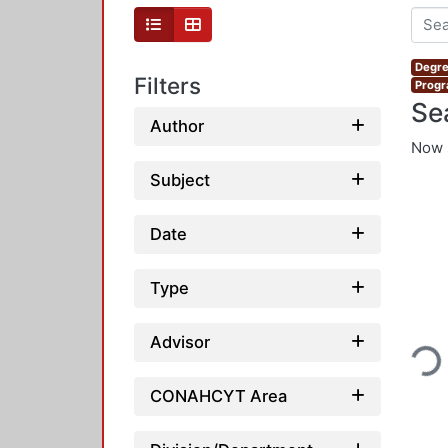
Degre
Filters
Progr
Se
Author
Now 
Subject
Date
Type
Loading
Advisor
CONAHCYT Area