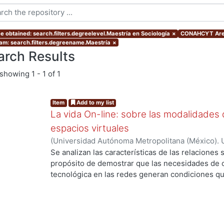
e obtained: search.filters.degreelevel.Maestría en Sociología
×
CONAHCYT Area
am: search.filters.degreename.Maestría
×
arch Results
showing
1 - 1 of 1
Item
Add to my list
La vida On-line: sobre las modalidades d
espacios virtuales
(
Universidad Autónoma Metropolitana (México). 
de Servicios de Información.
,
2008-10
)
RODRIGU
Se analizan las características de las relaciones 
...
propósito de demostrar que las necesidades de 
tecnológica en las redes generan condiciones 
diferentes de relaciones sociales respecto de las
investigación, el fenómeno que interesa abordar
cultural en la comprensión del tiempo y el espaci
sociología lo considere.