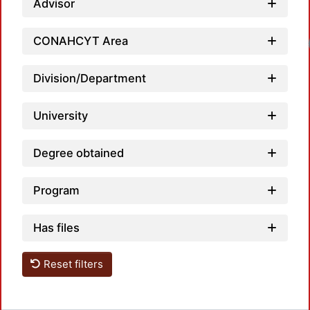
Advisor
Loadi
CONAHCYT Area
Division/Department
University
Degree obtained
Program
Has files
Reset filters