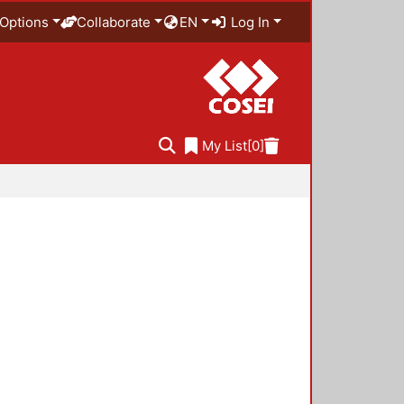
Options
Collaborate
EN
Log In
My List
[0]