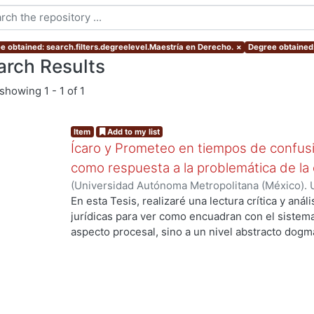
e obtained: search.filters.degreelevel.Maestría en Derecho.
×
Degree obtained:
arch Results
showing
1 - 1 of 1
Item
Add to my list
Ícaro y Prometeo en tiempos de confusión
como respuesta a la problemática de la 
(
Universidad Autónoma Metropolitana (México). 
de Servicios de Información.
,
2021-04-22
)
Gil De
En esta Tesis, realizaré una lectura crítica y análi
jurídicas para ver como encuadran con el sistema 
aspecto procesal, sino a un nivel abstracto dogmá
distintos conceptos en boga desde una perspectiv
utilizando la comparación y el contraste para prof
en la praxis, la investigación, será entonces, des
el primer capítulo abarcaré cuatro subtemas, el M
Naciones Unidas en primer lugar, en segundo luga