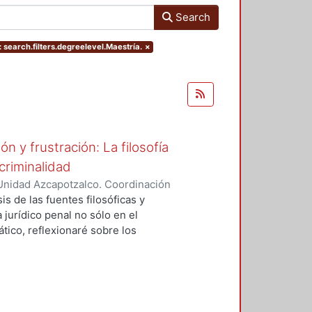
Search
 search.filters.degreelevel.Maestría.
×
 y frustración: La filosofía
criminalidad
Unidad Azcapotzalco. Coordinación
l Rey, Adolfo
sis de las fuentes filosóficas y
jurídico penal no sólo en el
tico, reflexionaré sobre los
a sincrónica y diacrónica,
undizar no sólo en el análisis sino
de una perspectiva cualitativa. En
anifiesto de Sevilla de las
r, Sobre la virtud del egoísmo y