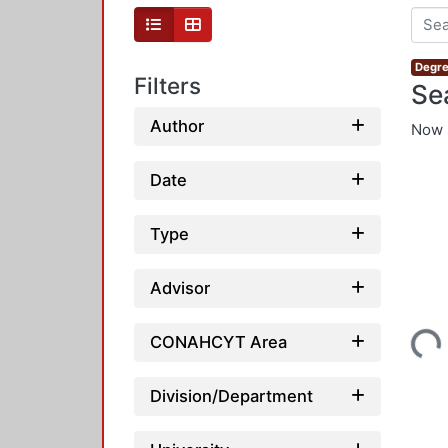
Degre
Filters
Se
Author
Now 
Date
Type
Advisor
Loading...
CONAHCYT Area
Division/Department