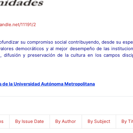
handle.net/11191/2
fundizar su compromiso social contribuyendo, desde su espec
y valores democráticos y al mejor desempeño de las institucion
n, difusión y preservación de la cultura en los campos discip
s de la Universidad Autónoma Metropolitana
ns
By Issue Date
By Author
By Subject
By Ti