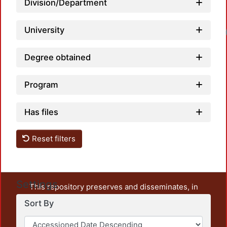
Division/Department
University
Loadin
Degree obtained
Program
Has files
Reset filters
Settings
This repository preserves and disseminates, in
unrestricted open access, the teaching and research
Sort By
output of UAM Azcapotzalco. It also includes some
administrative and graphic documents from the