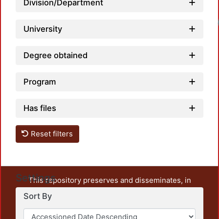
Division/Department
Loadin
University
Degree obtained
Program
Has files
Reset filters
Settings
This repository preserves and disseminates, in
unrestricted open access, the teaching and research
Sort By
output of UAM Azcapotzalco. It also includes some
administrative and graphic documents from the