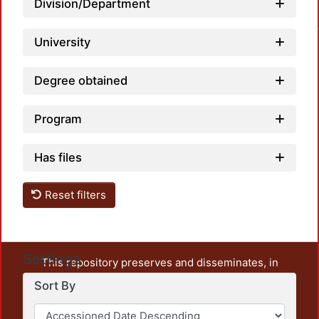
Division/Department
University
Degree obtained
Program
Has files
Reset filters
Settings
This repository preserves and disseminates, in
unrestricted open access, the teaching and research
Sort By
output of UAM Azcapotzalco. It also includes some
administrative and graphic documents from the