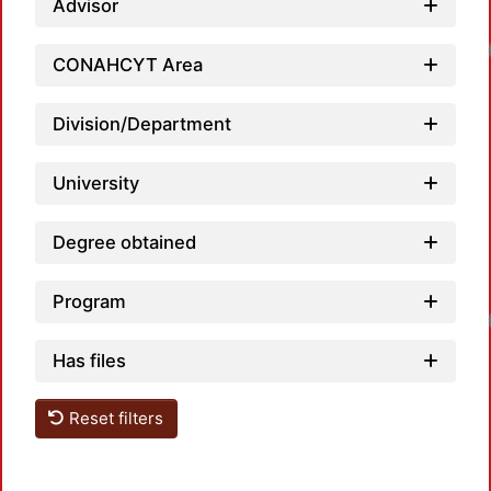
Advisor
Loadin
CONAHCYT Area
Division/Department
University
Degree obtained
Loadin
Program
Has files
Reset filters