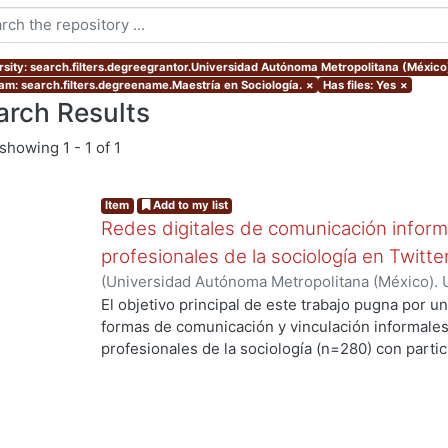
rsity: search.filters.degreegrantor.Universidad Autónoma Metropolitana (México
am: search.filters.degreename.Maestría en Sociología.
×
Has files: Yes
×
arch Results
showing
1 - 1 of 1
Item
Add to my list
Redes digitales de comunicación informa
profesionales de la sociología en Twitte
(
Universidad Autónoma Metropolitana (México). 
de Servicios de Información.
,
2016-04
)
HERNAND
El objetivo principal de este trabajo pugna por u
CHRISTIAN
formas de comunicación y vinculación informales
ng...
profesionales de la sociología (n=280) con partici
Twitter. El universo exploratorio de usuarios, reg
Bourdieu en Twitter que data de 2007, está centr
sociología con un grado doctoral o en vías de su 
Análisis de Redes Sociales (ARS) fue la perspect