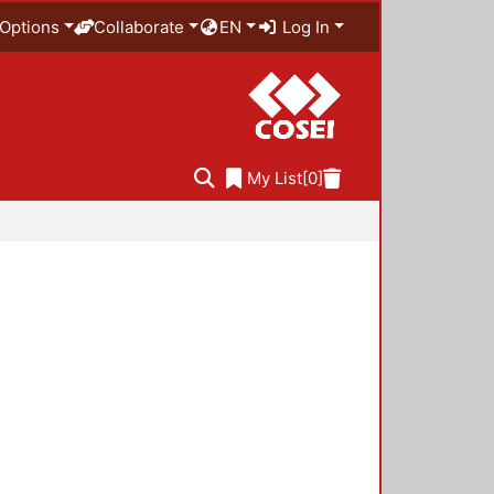
Options
Collaborate
EN
Log In
My List
[0]