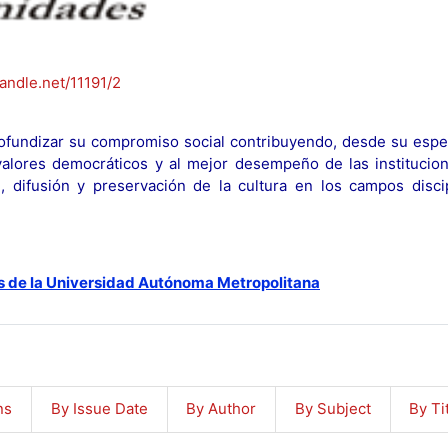
handle.net/11191/2
fundizar su compromiso social contribuyendo, desde su espec
y valores democráticos y al mejor desempeño de las institucion
n, difusión y preservación de la cultura en los campos discip
s de la Universidad Autónoma Metropolitana
ns
By Issue Date
By Author
By Subject
By Ti