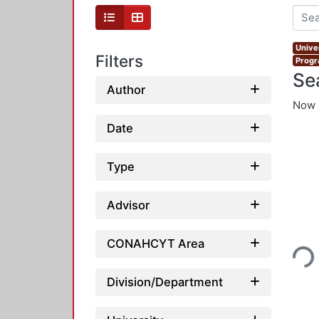
Unive
Filters
Progr
Se
Author
Now 
Date
Type
Advisor
Loadi
CONAHCYT Area
Division/Department