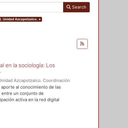
Search
). Unidad Azcapotzalco.
×
l en la sociología: Los
r
Unidad Azcapotzalco. Coordinación
EZ PEREZ, FERNANDO
n aporte al conocimiento de las
 entre un conjunto de
pación activa en la red digital
istrado a partir de la cuenta Pierre
ado en profesionales de la
obtención. La aplicación del
iva metodológica y analítica que