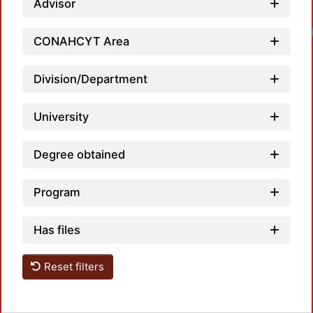
Advisor
Loadi
CONAHCYT Area
Division/Department
University
Degree obtained
Program
Has files
Reset filters