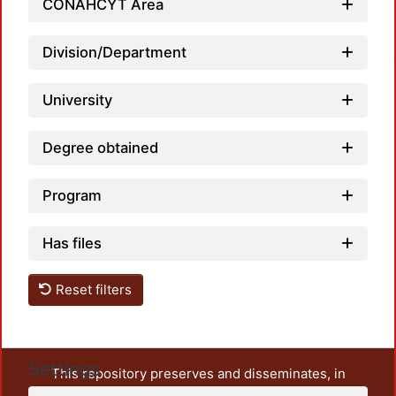
CONAHCYT Area
Loadi
Division/Department
University
Degree obtained
Program
Has files
Reset filters
Settings
This repository preserves and disseminates, in
unrestricted open access, the teaching and research