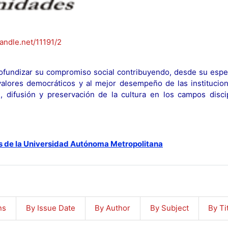
handle.net/11191/2
fundizar su compromiso social contribuyendo, desde su espec
y valores democráticos y al mejor desempeño de las institucion
n, difusión y preservación de la cultura en los campos discip
s de la Universidad Autónoma Metropolitana
ns
By Issue Date
By Author
By Subject
By Ti