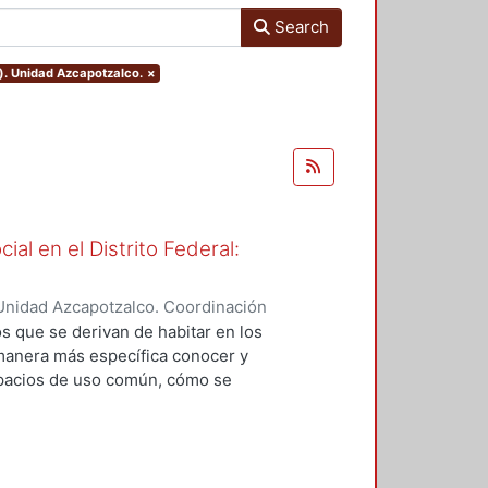
Search
). Unidad Azcapotzalco.
×
ial en el Distrito Federal:
Unidad Azcapotzalco. Coordinación
ERA MAYA, IRMA
os que se derivan de habitar en los
 manera más específica conocer y
spacios de uso común, cómo se
la convivencia en los espacios
ar la administración de los
ntos que permitan mejorar la
vivienda que retornen el aspecto