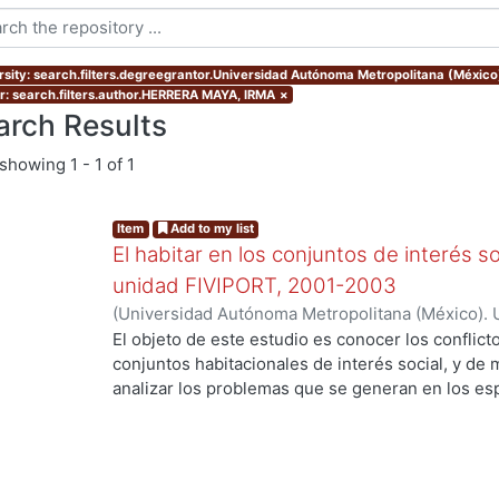
rsity: search.filters.degreegrantor.Universidad Autónoma Metropolitana (México
r: search.filters.author.HERRERA MAYA, IRMA
×
arch Results
showing
1 - 1 of 1
Item
Add to my list
El habitar en los conjuntos de interés soc
unidad FIVIPORT, 2001-2003
(
Universidad Autónoma Metropolitana (México). 
de Servicios de Información.
,
2004-06-16
)
HERR
El objeto de este estudio es conocer los conflict
conjuntos habitacionales de interés social, y de
analizar los problemas que se generan en los e
...
organizan para resolver problemas derivados de 
comunes, así como, para dar mantenimiento y llev
servicios comunes. Este análisis aportará eleme
elaboración de políticas públicas en materia de 