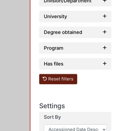
Division/Department
University
Degree obtained
Program
Has files
Reset filters
Settings
Sort By