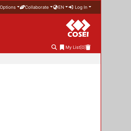
Options
Collaborate
EN
Log In
My List
[0]