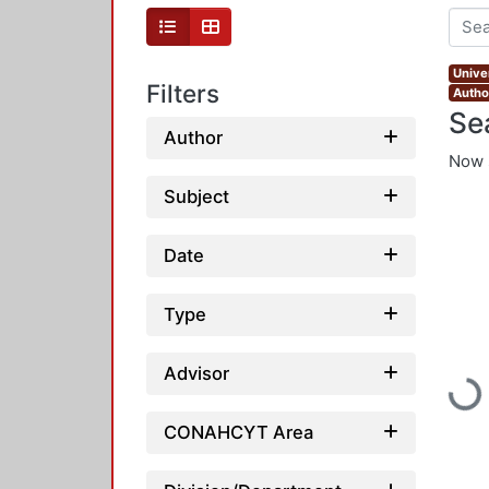
Unive
Filters
Autho
Se
Author
Now 
Subject
Date
Type
Advisor
Loading
CONAHCYT Area