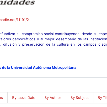
handle.net/11191/2
fundizar su compromiso social contribuyendo, desde su espec
y valores democráticos y al mejor desempeño de las institucion
n, difusión y preservación de la cultura en los campos discip
s de la Universidad Autónoma Metropolitana
ns
By Issue Date
By Author
By Subject
By Ti