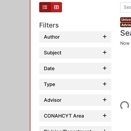
Unive
Filters
Advis
Se
Author
Now 
Subject
Date
Type
Loading...
Advisor
CONAHCYT Area