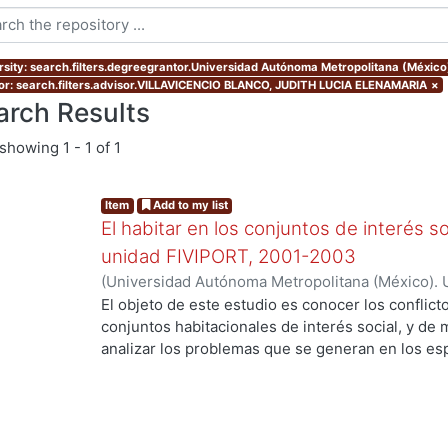
rsity: search.filters.degreegrantor.Universidad Autónoma Metropolitana (México
or: search.filters.advisor.VILLAVICENCIO BLANCO, JUDITH LUCIA ELENAMARIA
×
arch Results
showing
1 - 1 of 1
Item
Add to my list
El habitar en los conjuntos de interés soc
unidad FIVIPORT, 2001-2003
(
Universidad Autónoma Metropolitana (México). 
de Servicios de Información.
,
2004-06-16
)
HERR
El objeto de este estudio es conocer los conflict
conjuntos habitacionales de interés social, y de
analizar los problemas que se generan en los e
organizan para resolver problemas derivados de 
comunes, así como, para dar mantenimiento y llev
servicios comunes. Este análisis aportará eleme
elaboración de políticas públicas en materia de 