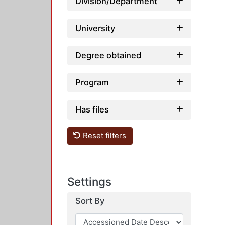
Division/Department
University
Degree obtained
Program
Has files
Reset filters
Settings
Sort By