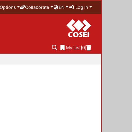
Options
Collaborate
EN
Log In
My List
[0]