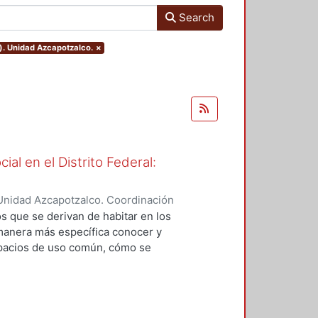
Search
). Unidad Azcapotzalco.
×
ial en el Distrito Federal:
Unidad Azcapotzalco. Coordinación
ERA MAYA, IRMA
os que se derivan de habitar en los
 manera más específica conocer y
spacios de uso común, cómo se
la convivencia en los espacios
ar la administración de los
ntos que permitan mejorar la
vivienda que retornen el aspecto