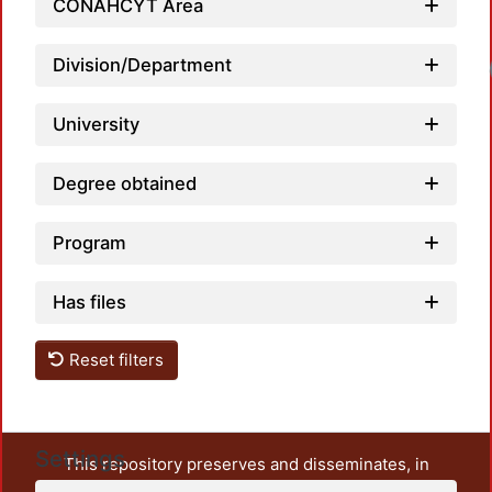
CONAHCYT Area
Division/Department
Loadin
University
Degree obtained
Program
Has files
Reset filters
Settings
This repository preserves and disseminates, in
unrestricted open access, the teaching and research