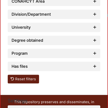
CONAHCYT Area
Division/Department
Loadi
University
Degree obtained
Program
Has files
Reset filters
Settings
This repository preserves and disseminates, in
unrestricted open access, the teaching and research