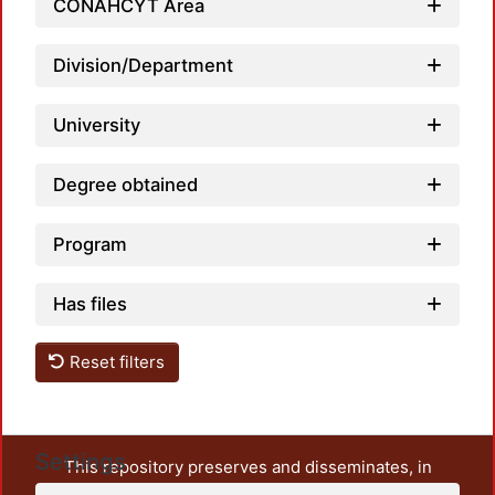
CONAHCYT Area
Loadi
Division/Department
University
Degree obtained
Program
Has files
Reset filters
Settings
This repository preserves and disseminates, in
unrestricted open access, the teaching and research